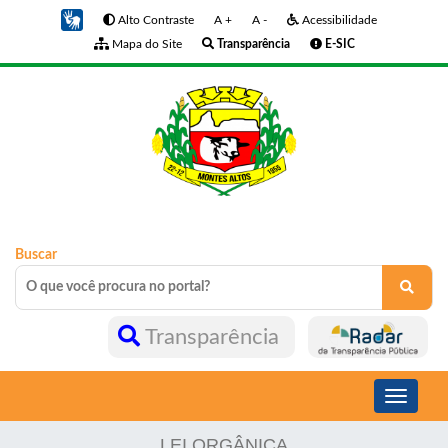
Alto Contraste
A +
A -
Acessibilidade
Mapa do Site
Transparência
E-SIC
Buscar
Transparência
Toggle
navigati
LEI ORGÂNICA