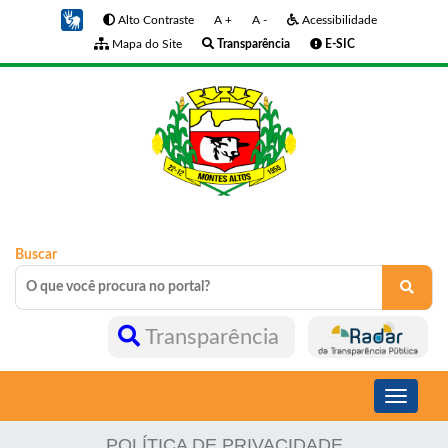
Alto Contraste
A +
A -
Acessibilidade
Mapa do Site
Transparência
E-SIC
Buscar
Transparência
Toggle
navigati
POLÍTICA DE PRIVACIDADE