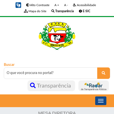
Alto Contraste
A +
A -
Acessibilidade
Mapa do Site
Transparência
E-SIC
Buscar
Transparência
Toggle
navigati
MESA DIRETORA