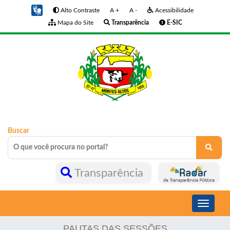
Alto Contraste
A +
A -
Acessibilidade
Mapa do Site
Transparência
E-SIC
Buscar
Transparência
Toggle
navigati
PAUTAS DAS SESSÕES