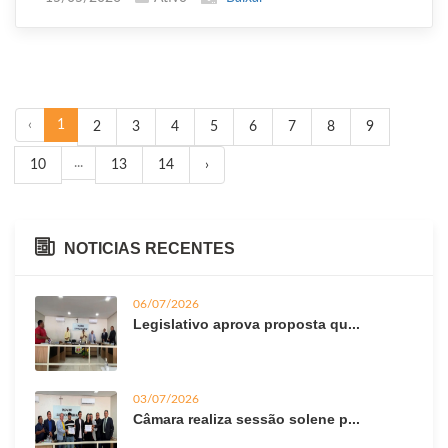
‹
1
2
3
4
5
6
7
8
9
...
10
13
14
›
NOTICIAS RECENTES
06/07/2026
Legislativo aprova proposta qu...
03/07/2026
Câmara realiza sessão solene p...