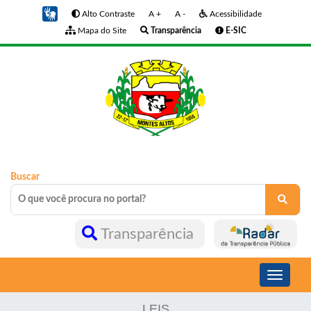
Alto Contraste
A +
A -
Acessibilidade
Mapa do Site
Transparência
E-SIC
Buscar
Transparência
Toggle
navigati
LEIS