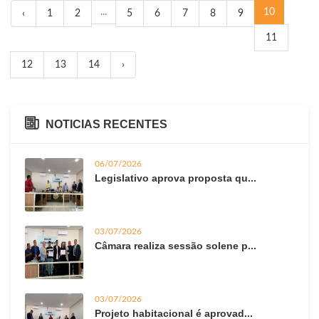
...
10
‹
1
2
5
6
7
8
9
11
12
13
14
›
NOTICIAS RECENTES
06/07/2026
Legislativo aprova proposta qu...
03/07/2026
Câmara realiza sessão solene p...
03/07/2026
Projeto habitacional é aprovad...